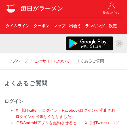
登録/ログイン
タイムライン
クーポン
マップ
出会う
ランキング
設定
こ
トップページ
このサイトについて
よくあるご質問
よくあるご質問
ログイン
X（旧Twitter）ログイン・Facebookログインが廃止され、
ログインが出来なくなりました。
iOS/Androidアプリを起動させると、「X（旧Twitter）ログ