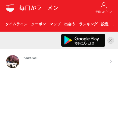
登録/ログイン
タイムライン
クーポン
マップ
出会う
ランキング
設定
こ
norenoli