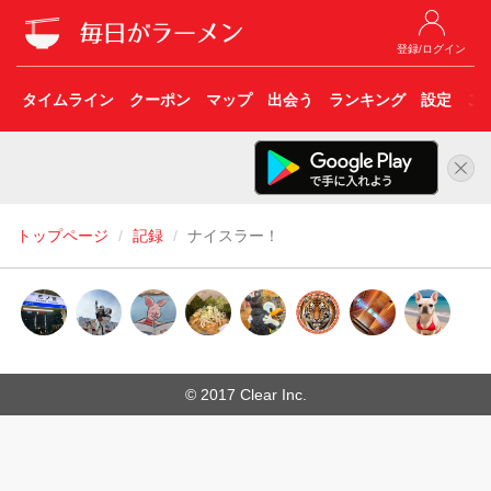
登録/ログイン
タイムライン
クーポン
マップ
出会う
ランキング
設定
こ
トップページ
記録
ナイスラー！
© 2017 Clear Inc.