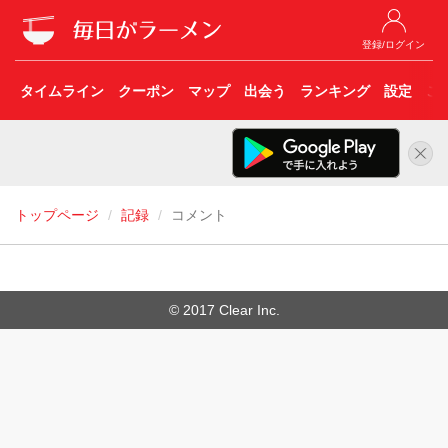
登録/ログイン
タイムライン
クーポン
マップ
出会う
ランキング
設定
こ
トップページ
記録
コメント
© 2017 Clear Inc.