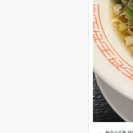
餃子の王将 信