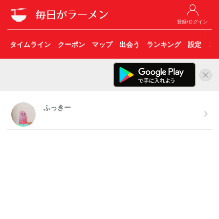
登録/ログイン
タイムライン
クーポン
マップ
出会う
ランキング
設定
こ
ふっきー