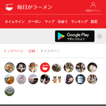
登録/ログイン
タイムライン
クーポン
マップ
出会う
ランキング
設定
こ
トップページ
記録
ナイスラー！