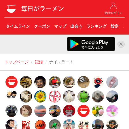
登録/ログイン
タイムライン
クーポン
マップ
出会う
ランキング
設定
こ
トップページ
記録
ナイスラー！