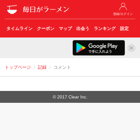
登録/ログイン
タイムライン
クーポン
マップ
出会う
ランキング
設定
こ
トップページ
記録
コメント
© 2017 Clear Inc.