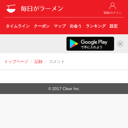
登録/ログイン
タイムライン
クーポン
マップ
出会う
ランキング
設定
こ
トップページ
記録
コメント
© 2017 Clear Inc.