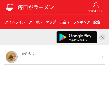
登録/ログイン
タイムライン
クーポン
マップ
出会う
ランキング
設定
こ
たかりく