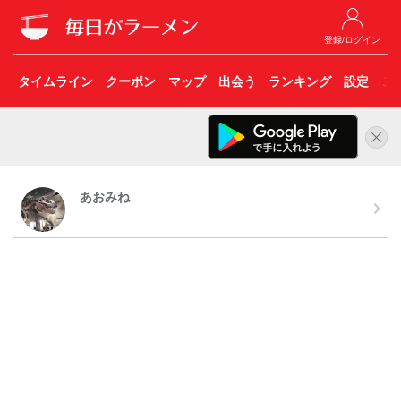
登録/ログイン
タイムライン
クーポン
マップ
出会う
ランキング
設定
こ
あおみね