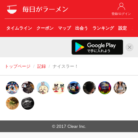
登録/ログイン
タイムライン
クーポン
マップ
出会う
ランキング
設定
こ
トップページ
記録
ナイスラー！
© 2017 Clear Inc.