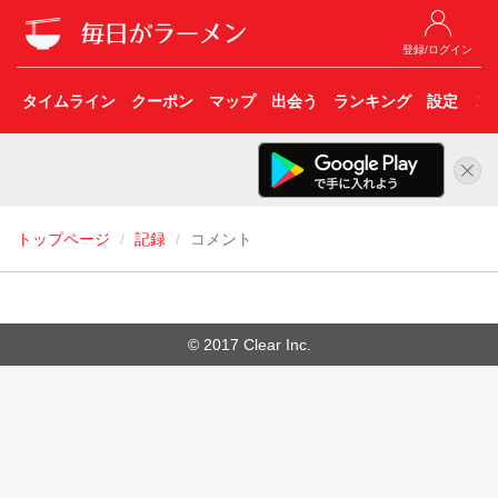
登録/ログイン
タイムライン
クーポン
マップ
出会う
ランキング
設定
こ
トップページ
記録
コメント
© 2017 Clear Inc.