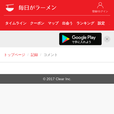
登録/ログイン
タイムライン
クーポン
マップ
出会う
ランキング
設定
こ
トップページ
記録
コメント
© 2017 Clear Inc.