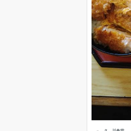
さゝ川食堂