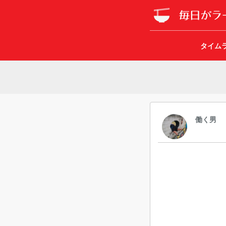
タイム
働く男