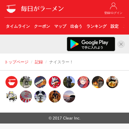
登録/ログイン
タイムライン
クーポン
マップ
出会う
ランキング
設定
こ
トップページ
記録
ナイスラー！
© 2017 Clear Inc.