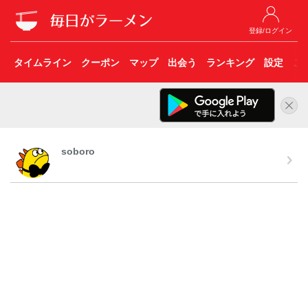
登録/ログイン
タイムライン
クーポン
マップ
出会う
ランキング
設定
こ
soboro