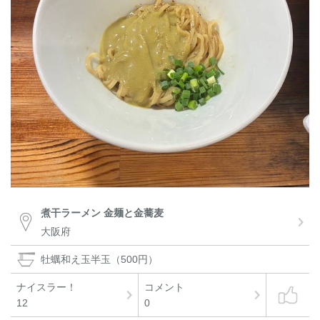
煮干ラーメン 金麺と金蕎麦
大阪府
牡蠣和え玉半玉（500円）
ナイスラー！
コメント
12
0