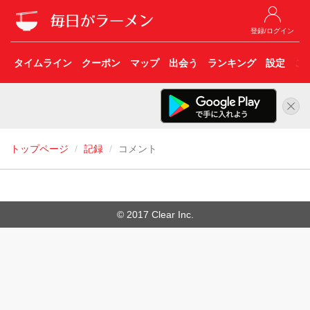
登録/ログイン
タイムライン
クーポン
マップ
出会う
ランキング
設定
こ
トップページ
記録
コメント
© 2017 Clear Inc.