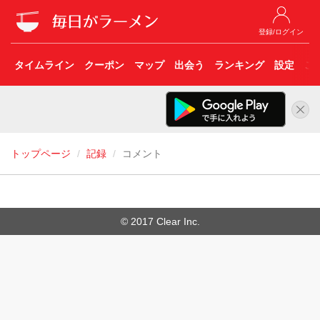
登録/ログイン
タイムライン
クーポン
マップ
出会う
ランキング
設定
こ
トップページ
記録
コメント
© 2017 Clear Inc.