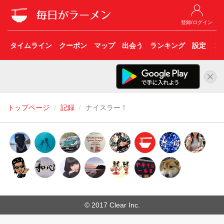
登録/ログイン
タイムライン
クーポン
マップ
出会う
ランキング
設定
こ
トップページ
記録
ナイスラー！
© 2017 Clear Inc.