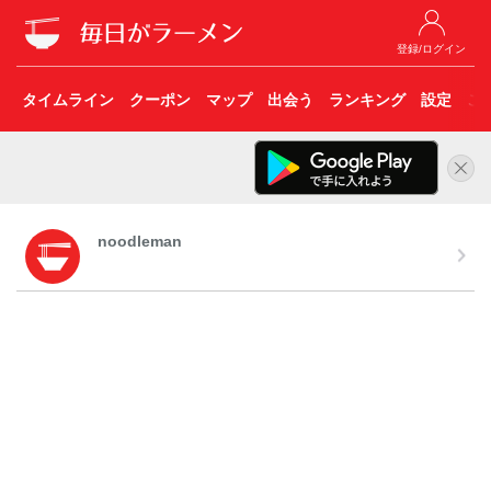
登録/ログイン
タイムライン
クーポン
マップ
出会う
ランキング
設定
こ
noodleman