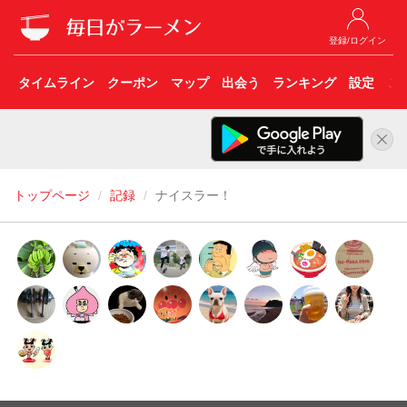
登録/ログイン
タイムライン
クーポン
マップ
出会う
ランキング
設定
こ
トップページ
記録
ナイスラー！