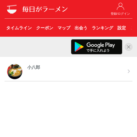
登録/ログイン
タイムライン
クーポン
マップ
出会う
ランキング
設定
こ
小八郎