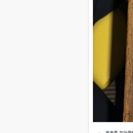
来来亭 加治屋