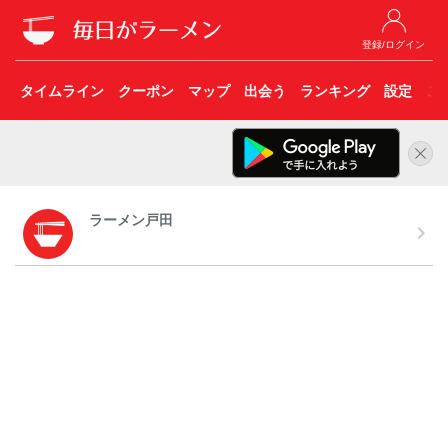
登録/ログイン
タイムライン
クーポン
マップ
出会う
ランキング
設定
こ
ラーメン戸田