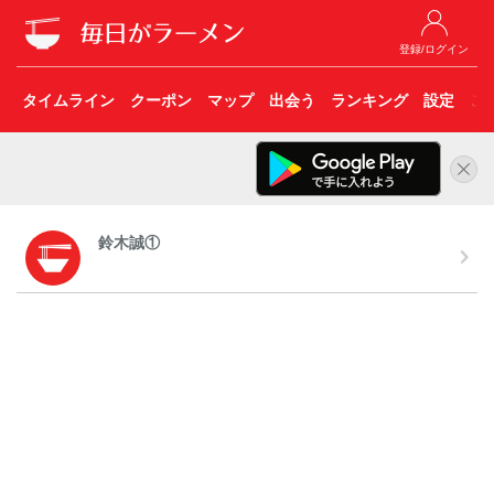
登録/ログイン
タイムライン
クーポン
マップ
出会う
ランキング
設定
こ
鈴木誠①