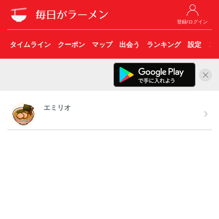
登録/ログイン
タイムライン
クーポン
マップ
出会う
ランキング
設定
こ
エミリオ