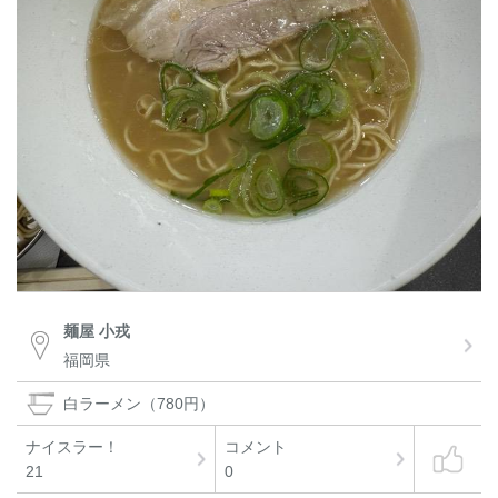
麺屋 小戎
福岡県
白ラーメン（780円）
ナイスラー！
コメント
21
0