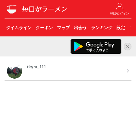
登録/ログイン
タイムライン
クーポン
マップ
出会う
ランキング
設定
こ
tkym_111