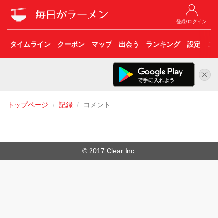
登録/ログイン
タイムライン
クーポン
マップ
出会う
ランキング
設定
こ
トップページ
記録
コメント
© 2017 Clear Inc.