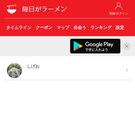
登録/ログイン
タイムライン
クーポン
マップ
出会う
ランキング
設定
こ
しげお