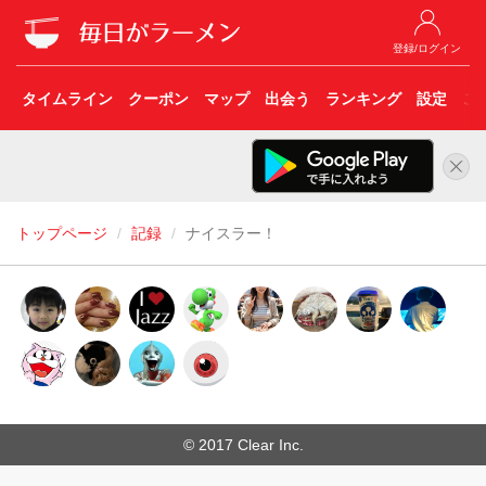
登録/ログイン
タイムライン
クーポン
マップ
出会う
ランキング
設定
こ
トップページ
記録
ナイスラー！
© 2017 Clear Inc.