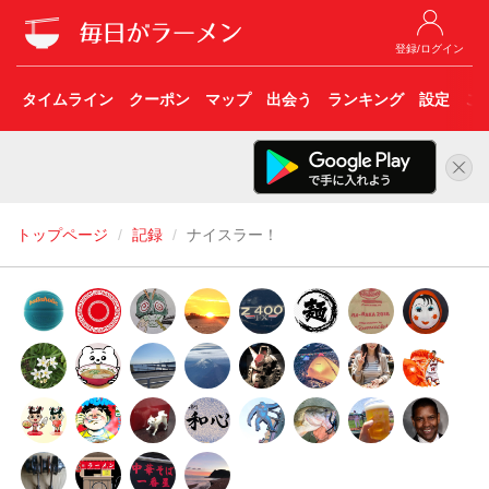
登録/ログイン
タイムライン
クーポン
マップ
出会う
ランキング
設定
こ
トップページ
記録
ナイスラー！