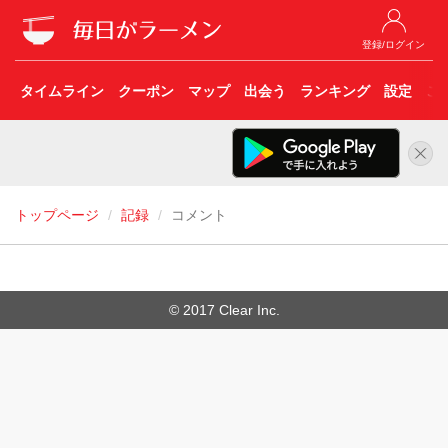
登録/ログイン
タイムライン
クーポン
マップ
出会う
ランキング
設定
こ
トップページ
記録
コメント
© 2017 Clear Inc.