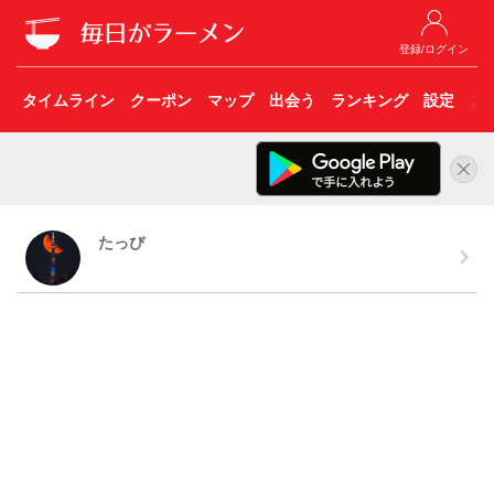
登録/ログイン
タイムライン
クーポン
マップ
出会う
ランキング
設定
こ
たっぴ