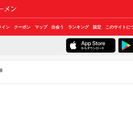
ライン
クーポン
マップ
出会う
ランキング
設定
このサイトに
爺