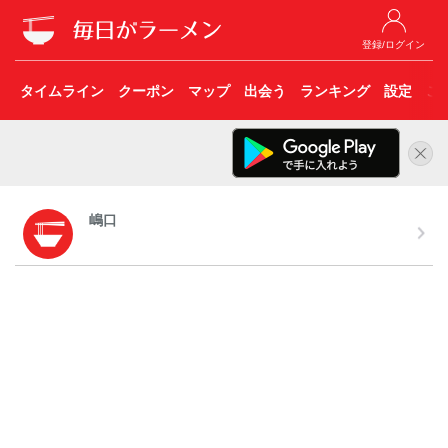
登録/ログイン
タイムライン
クーポン
マップ
出会う
ランキング
設定
こ
嶋口