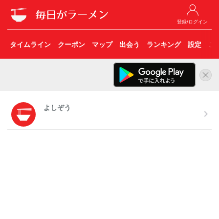
登録/ログイン
タイムライン
クーポン
マップ
出会う
ランキング
設定
こ
よしぞう