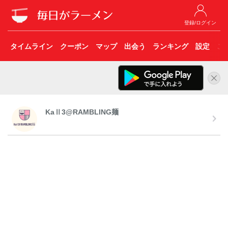
登録/ログイン
タイムライン
クーポン
マップ
出会う
ランキング
設定
こ
KaⅡ3@RAMBLING麺