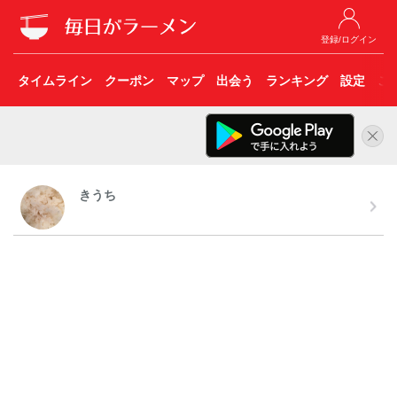
登録/ログイン
タイムライン
クーポン
マップ
出会う
ランキング
設定
こ
きうち