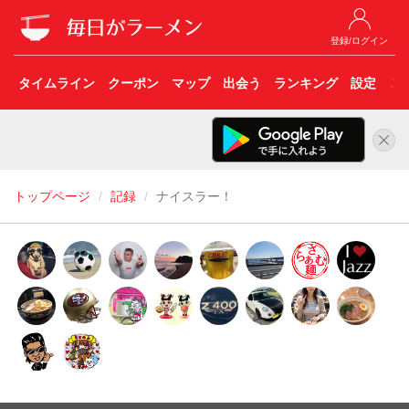
登録/ログイン
タイムライン
クーポン
マップ
出会う
ランキング
設定
こ
トップページ
記録
ナイスラー！