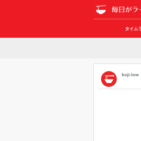
タイム
koji-low