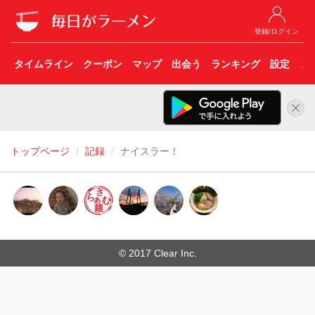
登録/ログイン
タイムライン
クーポン
マップ
出会う
ランキング
設定
こ
トップページ
記録
ナイスラー！
© 2017 Clear Inc.