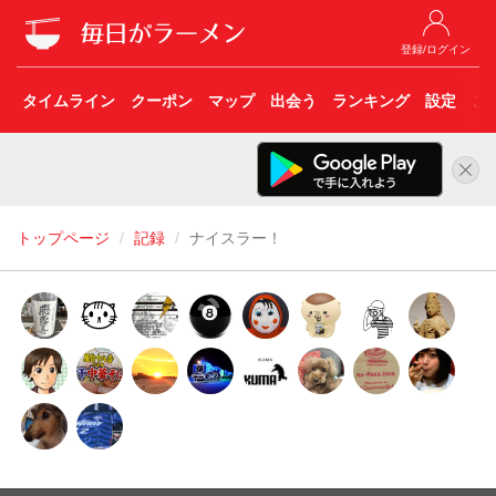
登録/ログイン
タイムライン
クーポン
マップ
出会う
ランキング
設定
こ
トップページ
記録
ナイスラー！