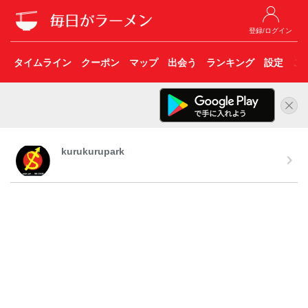
登録/ログイン
タイムライン
クーポン
マップ
出会う
ランキング
設定
こ
kurukurupark