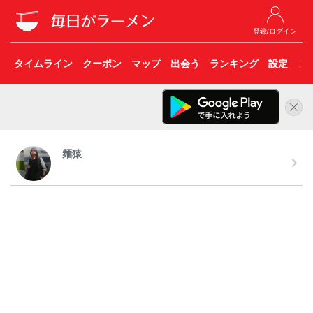
登録/ログイン
タイムライン
クーポン
マップ
出会う
ランキング
設定
こ
麺猿