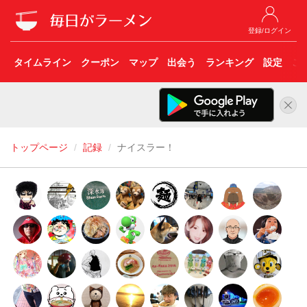
登録/ログイン
タイムライン
クーポン
マップ
出会う
ランキング
設定
こ
トップページ
記録
ナイスラー！