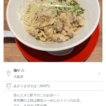
麺や 八
大阪府
あさりまぜそば（850円）
呑んだ〆に駅下のこのお店へ！
券売機の上段は鯛塩らーめんがメインのお店。
でも、まぜそば気分😁