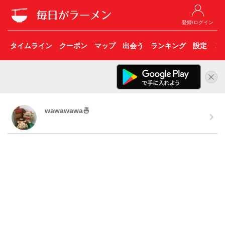
登録/ログイン
タイムライン
クーポン
マップ
出会う
ランキング
設定
こ
wawawawa🍜