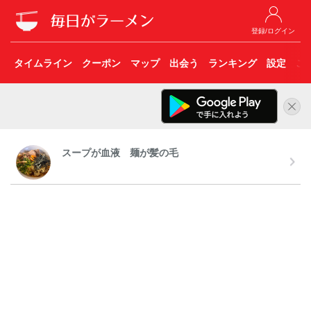
登録/ログイン
タイムライン
クーポン
マップ
出会う
ランキング
設定
こ
スープが血液 麺が髪の毛