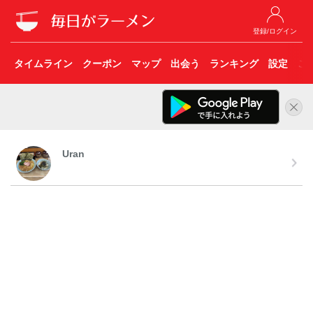
登録/ログイン
タイムライン
クーポン
マップ
出会う
ランキング
設定
こ
Uran